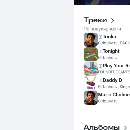
Треки
По популярности
Tooka
Girlzluhdev
,
DACH
Tonight
Girlzluhdev
Play Your R
FOUNDTHECAMP
Daddy D
Girlzluhdev
,
King
Mario Chalme
Girlzluhdev
Альбомы