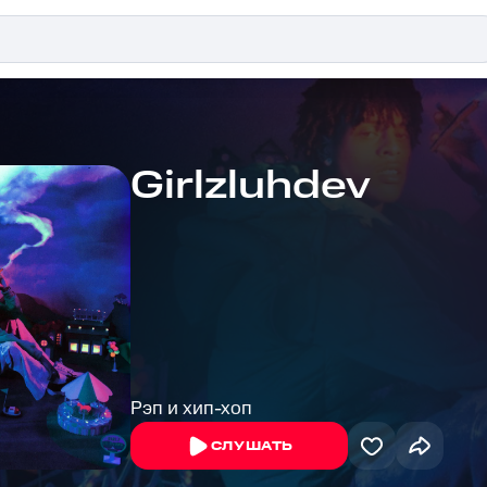
Girlzluhdev
Рэп и хип-хоп
СЛУШАТЬ