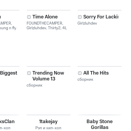
u
Time Alone
Sorry For Lackin
AMPER
,
FOUNDTHECAMPER
,
Girlzluhdev
oung n fly
,
Girlzluhdev
,
Thirty2
,
4L
Javi
 Biggest
Trending Now
All The Hits
Volume 13
сборник
сборник
ksClan
1takejay
Baby Stone
Gorillas
ип-хоп
Рэп и хип-хоп