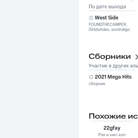
По дате выхода
West Side
FOUNDTHECAMPER
,
Girlzluhdev
,
sonindigo
Сборники
Участие в других ал
2021 Mega Hits
сборник
Похожие и
22gfay
Рэп и хип-хоп