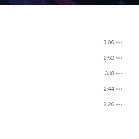
3:06
2:52
3:18
2:44
2:26