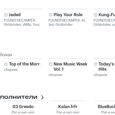
Jaded
Play Your Role
Kung-F
FOUNDTHECAMPER
,
FOUNDTHECAMPER
,
4L
FOUNDTHEC
Girlzluhdev
,
zMilly
,
Yung
Javi
,
Girlzluhdev
Girlzluhdev
,
y
Lope
Yung Lope
ьбомах
Top of the Morning
New Music Weekly
Today's
Vol. 1
Hits
сборник
сборник
сборник
сполнители
03 Greedo
Kalan.frfr
BlueBuc
Рэп и хип-хоп
Рэп и хип-хоп
Рэп и х