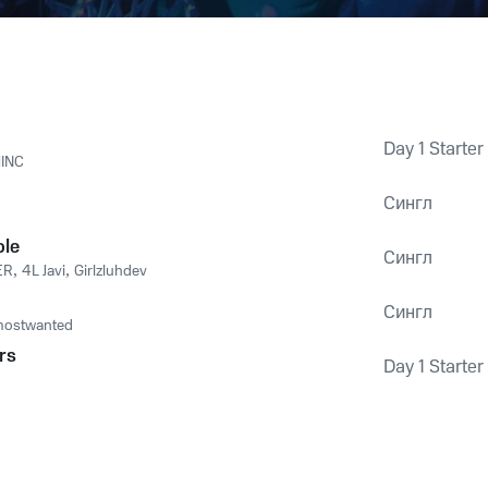
Day 1 Starter
INC
Сингл
ole
Сингл
ER
,
4L Javi
,
Girlzluhdev
Сингл
mostwanted
rs
Day 1 Starter