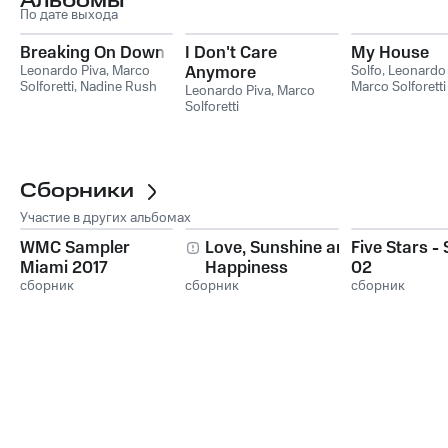
Альбомы
По дате выхода
Breaking On Down
I Don't Care
My House
Leonardo Piva
,
Marco
Anymore
Solfo
,
Leonardo 
Solforetti
,
Nadine Rush
Marco Solforetti
Leonardo Piva
,
Marco
Solforetti
Сборники
Участие в других альбомах
WMC Sampler
Love, Sunshine and
Five Stars - 
Miami 2017
Happiness
02
сборник
сборник
сборник