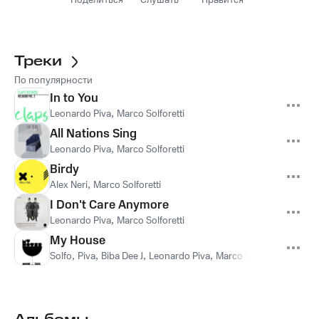
Поделиться
Слушать
Нравится
Треки
По популярности
In to You
Leonardo Piva
,
Marco Solforetti
All Nations Sing
Leonardo Piva
,
Marco Solforetti
Birdy
Alex Neri
,
Marco Solforetti
I Don't Care Anymore
Leonardo Piva
,
Marco Solforetti
My House
Solfo
,
Piva
,
Biba Dee J
,
Leonardo Piva
,
Marco Solforetti