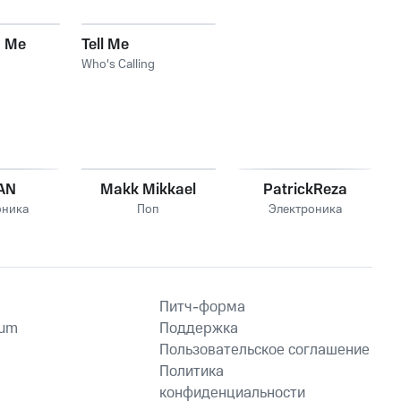
d Me
Tell Me
Who's Calling
AN
Makk Mikkael
PatrickReza
оника
Поп
Электроника
Питч-форма
ium
Поддержка
Пользовательское соглашение
Политика
конфиденциальности