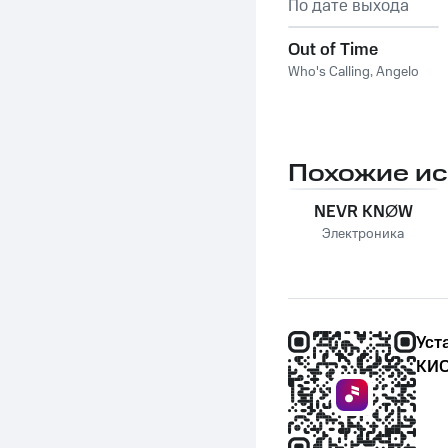
По дате выхода
Out of Time
Who's Calling
,
Angelo
Похожие и
NEVR KNØW
Электроника
Уст
КИО