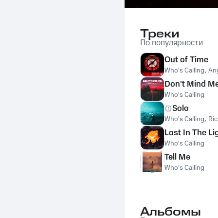
Треки
По популярности
Out of Time
Who's Calling
,
An
Don't Mind M
Who's Calling
Solo
Who's Calling
,
Ric
Lost In The Li
Who's Calling
Tell Me
Who's Calling
Альбомы