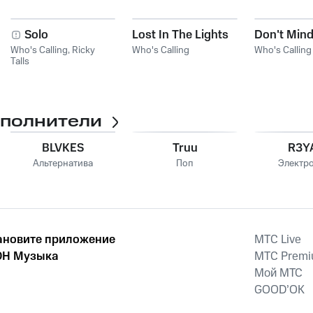
Solo
Lost In The Lights
Don't Min
Who's Calling
,
Ricky
Who's Calling
Who's Calling
Talls
сполнители
BLVKES
Truu
R3Y
Альтернатива
Поп
Электр
ановите приложение
MTС Live
Н Музыка
MTС Prem
Мой МТС
GOOD’OK