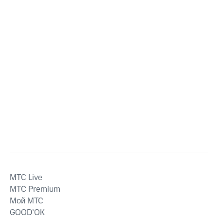
MTС Live
MTС Premium
Мой МТС
GOOD’OK