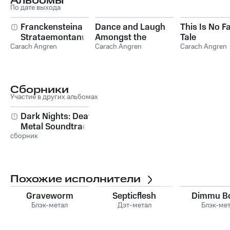
Альбомы
По дате выхода
Franckensteina
Dance and Laugh
This Is No Fa
Strataemontanus
Amongst the
Tale
Carach Angren
Rotten
Carach Angren
Carach Angren
Сборники
Участие в других альбомах
Dark Nights: Death
Metal Soundtrack
сборник
Похожие исполнители
Graveworm
Septicflesh
Dimmu Bo
Блэк-метал
Дэт-метал
Блэк-ме