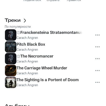
Поделиться
Слушать
Нравится
Треки
По популярности
Franckensteina Strataemontanus
Carach Angren
Pitch Black Box
Carach Angren
The Necromancer
Carach Angren
The Carriage Wheel Murder
Carach Angren
The Sighting Is a Portent of Doom
Carach Angren