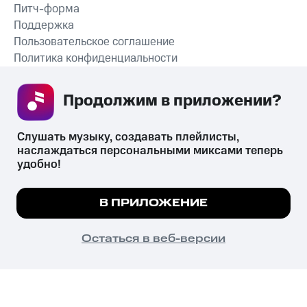
Питч-форма
Поддержка
Пользовательское соглашение
Политика конфиденциальности
Рекомендательные технологии
Продолжим в приложении? 
СКАЧАТЬ ПРИЛОЖЕНИЕ
Слушать музыку, создавать плейлисты, 
наслаждаться персональными миксами теперь 
удобно!
Незаконное потребление наркотических средств,
психотропных веществ, их аналогов причиняет вред здоровью,
Мы используем куки, чтобы на сайте все
В ПРИЛОЖЕНИЕ
их незаконный оборот запрещён и влечёт установленную
работало.
Подробнее
законодательством ответственность.
© 2026 ООО «КИОН».
ПОНЯТНО
Остаться в веб-версии
Все права защищены
18+
Главная
В приложение
Избранное