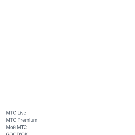
MTС Live
MTС Premium
Мой МТС
GOOD’OK