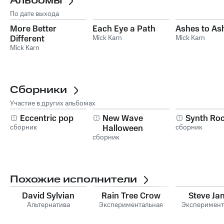
Альбомы
По дате выхода
More Better
Each Eye a Path
Ashes to As
Different
Mick Karn
Mick Karn
Mick Karn
Сборники
Участие в других альбомах
Eccentric pop
New Wave
Synth Ro
сборник
Halloween
сборник
сборник
Похожие исполнители
David Sylvian
Rain Tree Crow
Steve Ja
Альтернатива
Экспериментальная
Эксперимент