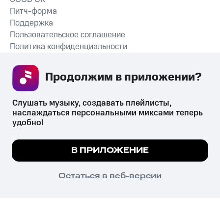
Питч-форма
Поддержка
Пользовательское соглашение
Политика конфиденциальности
Рекомендательные технологии
Продолжим в приложении? 
СКАЧАТЬ ПРИЛОЖЕНИЕ
Слушать музыку, создавать плейлисты, 
наслаждаться персональными миксами теперь 
удобно!
Незаконное потребление наркотических средств,
психотропных веществ, их аналогов причиняет вред здоровью,
Мы используем куки, чтобы на сайте все
В ПРИЛОЖЕНИЕ
их незаконный оборот запрещён и влечёт установленную
работало.
Подробнее
законодательством ответственность.
© 2026 ООО «КИОН».
ПОНЯТНО
Остаться в веб-версии
Все права защищены
18+
Главная
В приложение
Избранное