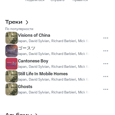
Поделиться
Слушать
Нравится
Треки
По популярности
Visions of China
Japan
,
David Sylvian
,
Richard Barbieri
,
Mick Karn
,
Steve Jansen
ゴースツ
Japan
,
David Sylvian
,
Richard Barbieri
,
Mick Karn
,
Steve Jansen
Cantonese Boy
Japan
,
David Sylvian
,
Richard Barbieri
,
Mick Karn
,
Steve Jansen
Still Life In Mobile Homes
Japan
,
David Sylvian
,
Richard Barbieri
,
Mick Karn
,
Steve Jansen
Ghosts
Japan
,
David Sylvian
,
Richard Barbieri
,
Mick Karn
,
Steve Jansen