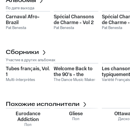
Альбомы
По дате выхода
Carnaval Afro-
Spécial Chansons
Spécial Cha
Brazil
de Charme - Vol 2
de Charme - 
Pat Benesta
Pat Benesta
Pat Benesta
Сборники
Участие в других альбомах
Tubes français, Vol.
Welcome Back to
Les chanso
1
the 90's - the
typiquemen
Multi-interprètes
Eurodance Years,
The Dance Music Makers
françaises
Variété Françai
Vol. 2
Похожие исполнители
Eurodance
Gliese
Ottaw
Addiction
Поп
Диско
Поп