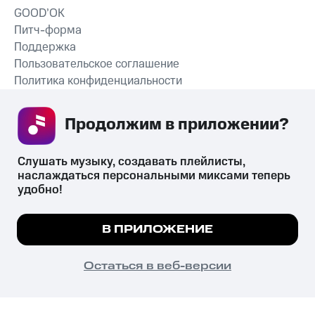
GOOD’OK
Питч-форма
Поддержка
Пользовательское соглашение
Политика конфиденциальности
Рекомендательные технологии
Продолжим в приложении? 
СКАЧАТЬ ПРИЛОЖЕНИЕ
Слушать музыку, создавать плейлисты, 
наслаждаться персональными миксами теперь 
удобно!
Незаконное потребление наркотических средств,
психотропных веществ, их аналогов причиняет вред здоровью,
Мы используем куки, чтобы на сайте все
В ПРИЛОЖЕНИЕ
их незаконный оборот запрещён и влечёт установленную
работало.
Подробнее
законодательством ответственность.
© 2026 ООО «КИОН».
ПОНЯТНО
Остаться в веб-версии
Все права защищены
18+
Главная
В приложение
Избранное