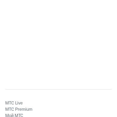
MTС Live
MTС Premium
Мой МТС