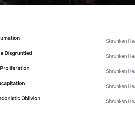
humation
Shrunken Hea
he Disgruntled
Shrunken Hea
 Proliferation
Shrunken Hea
capitation
Shrunken Hea
edonistic Oblivion
Shrunken Hea