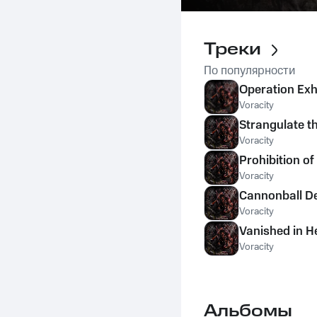
Треки
По популярности
Operation Ex
Voracity
Strangulate t
Voracity
Prohibition of
Voracity
Cannonball De
Voracity
Vanished in H
Voracity
Альбомы