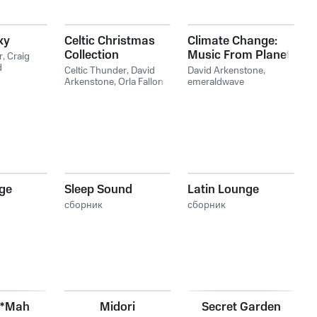
ky
Celtic Christmas
Climate Change:
Collection
Music From Planet
r
,
Craig
d
Earth
Celtic Thunder
,
David
David Arkenstone
,
Arkenstone
,
Orla Fallon
emeraldwave
nge
Sleep Sound
Latin Lounge
сборник
сборник
e*Mah
Midori
Secret Garden