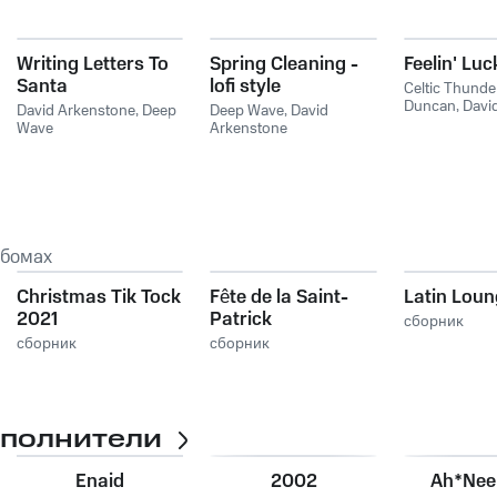
Writing Letters To
Spring Cleaning -
Feelin' Luc
Santa
lofi style
Celtic Thunde
Duncan
,
Davi
David Arkenstone
,
Deep
Deep Wave
,
David
Arkenstone
Wave
Arkenstone
ьбомах
Christmas Tik Tock
Fête de la Saint-
Latin Lou
2021
Patrick
сборник
сборник
сборник
сполнители
Enaid
2002
Ah*Ne