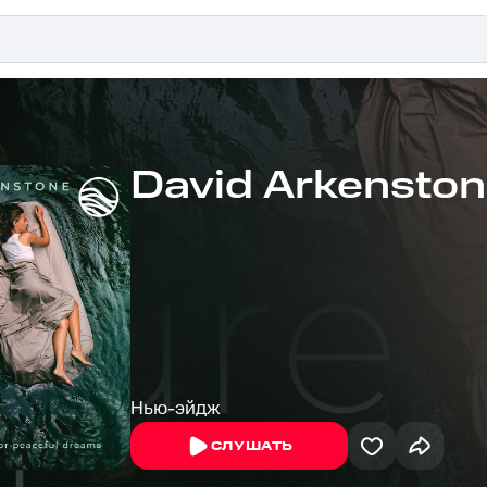
David Arkensto
Нью-эйдж
СЛУШАТЬ