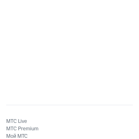
MTС Live
MTС Premium
Мой МТС