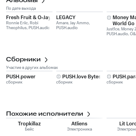
Альбомы
По дате выхода
Fresh Fruit & O-Jay
LEGACY
Money Ma
Ronnie Eriic
,
Robi
Amare
,
Jay Ammo
,
World Go
Theophilus
,
PUSH.audio
PUSH.audio
Just1ce
(MMTWG
,
Money 
PUSH.audio
,
O&
Сборники
Участие в других альбомах
PUSH.power
PUSH.love Bytes
PUSH.par
сборник
сборник
сборник
Похожие исполнители
Tropkillaz
Atliens
Lit Lor
Бейс
Электроника
Электрон