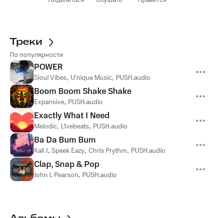
Поделиться
Слушать
Нравится
Треки
По популярности
POWER
Sioul Vibes
,
U'nique Music
,
PUSH.audio
Boom Boom Shake Shake
Expansive
,
PUSH.audio
Exactly What I Need
Melodic
,
L1vebeats
,
PUSH.audio
Ba Da Bum Bum
Kali J
,
Speek Eazy
,
Chris Prythm
,
PUSH.audio
Clap, Snap & Pop
John L Pearson
,
PUSH.audio