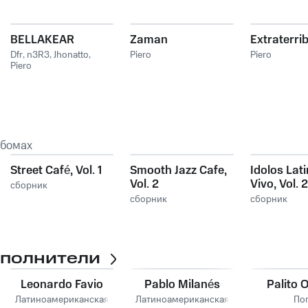
BELLAKEAR
Zaman
Extraterribi
Dfr
,
n3R3
,
Jhonatto
,
Piero
Piero
Piero
ьбомах
Street Café, Vol. 1
Smooth Jazz Cafe,
Idolos Lat
Vol. 2
Vivo, Vol. 2
сборник
сборник
сборник
сполнители
Leonardo Favio
Pablo Milanés
Palito 
Латиноамериканская
Латиноамериканская
По