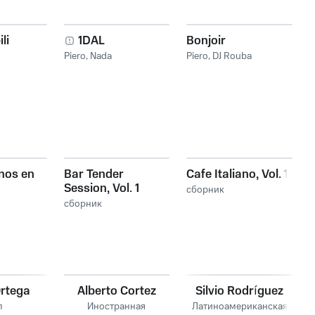
li
1DAL
Bonjoir
Piero
,
Nada
Piero
,
DJ Rouba
inos en
Bar Tender
Cafe Italiano, Vol. 1
Session, Vol. 1
сборник
сборник
Ortega
Alberto Cortez
Silvio Rodríguez
п
Иностранная
Латиноамериканская