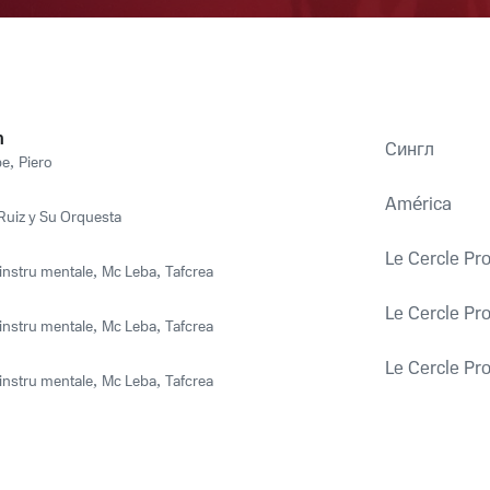
n
Сингл
be
,
Piero
América
Ruiz y Su Orquesta
Le Cercle Pr
'instru mentale
,
Mc Leba
,
Tafcrea
Le Cercle Pr
'instru mentale
,
Mc Leba
,
Tafcrea
Le Cercle Pr
'instru mentale
,
Mc Leba
,
Tafcrea