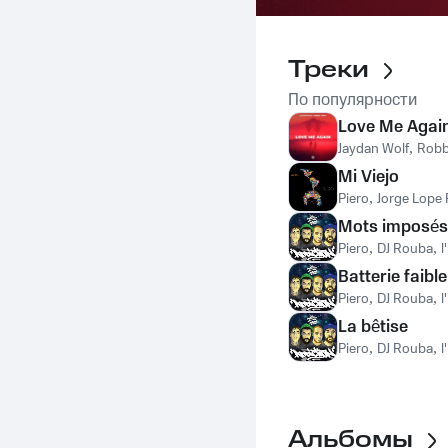
Треки
По популярности
Love Me Agai
Jaydan Wolf
,
Rob
Mi Viejo
Piero
,
Jorge Lope 
Mots imposés
Piero
,
DJ Rouba
,
l
Batterie faible
Piero
,
DJ Rouba
,
l
La bêtise
Piero
,
DJ Rouba
,
l
Альбомы