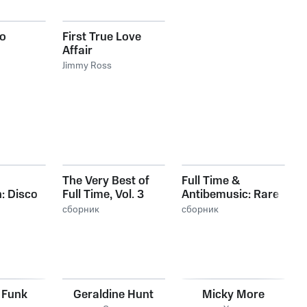
to
First True Love
Affair
Jimmy Ross
The Very Best of
Full Time &
: Disco
Full Time, Vol. 3
Antibemusic: Rare
l. 3
Tracks, Vol. 2
сборник
сборник
 Funk
Geraldine Hunt
Micky More