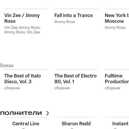
Vin Zee / Jimmy
Fall Into a Trance
New York 
Ross
Moscow
Jimmy Ross
Vin Zee, Jimmy Ross
,
Jimmy Ross
Jimmy Ross
,
Vin Zee
ьбомах
The Best of Italo
The Best of Electro
Fulltime
Disco, Vol. 3
80, Vol. 1
Production
Classic, Vo
сборник
сборник
сборник
сполнители
Central Line
Sharon Redd
Instant