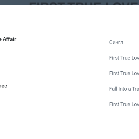
e Affair
Сингл
First True Lov
First True Lov
ance
Fall Into a Tr
First True Lov