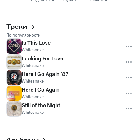
Поделиться
Слушать
Нравится
Треки
По популярности
Is This Love
Whitesnake
Looking For Love
Whitesnake
Here I Go Again '87
Whitesnake
Here I Go Again
Whitesnake
Still of the Night
Whitesnake