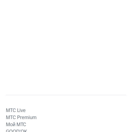
MTС Live
MTС Premium
Мой МТС
GOOD’OK