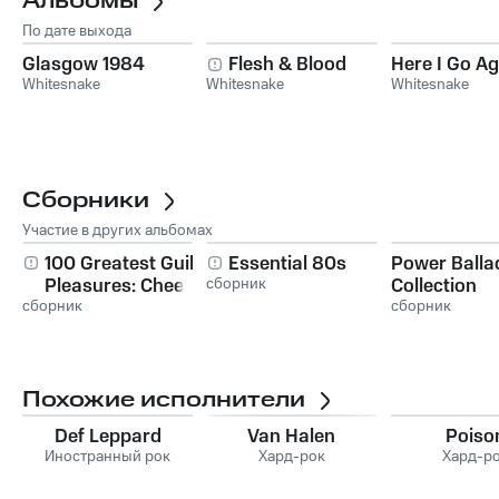
Альбомы
По дате выхода
Glasgow 1984
Flesh & Blood
Here I Go Ag
Whitesnake
Whitesnake
Whitesnake
Сборники
Участие в других альбомах
100 Greatest Guilty
Essential 80s
Power Balla
Pleasures: Cheesy
сборник
Collection
сборник
Pop Hits
сборник
Похожие исполнители
Def Leppard
Van Halen
Poiso
Иностранный рок
Хард-рок
Хард-р