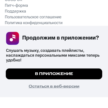
Питч-форма
Поддержка
Пользовательское соглашение
Политика конфиденциальности
Рекомендательные технологии
Продолжим в приложении? 
СКАЧАТЬ ПРИЛОЖЕНИЕ
Слушать музыку, создавать плейлисты, 
наслаждаться персональными миксами теперь 
удобно!
Незаконное потребление наркотических средств,
психотропных веществ, их аналогов причиняет вред здоровью,
Мы используем куки, чтобы на сайте все
В ПРИЛОЖЕНИЕ
их незаконный оборот запрещён и влечёт установленную
работало.
Подробнее
законодательством ответственность.
© 2026 ООО «КИОН».
ПОНЯТНО
Остаться в веб-версии
Все права защищены
18+
Главная
В приложение
Избранное