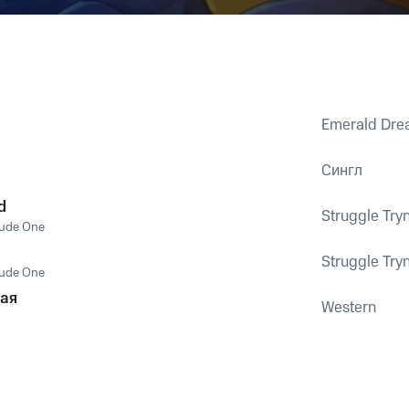
Emerald Drea
Сингл
d
Struggle Try
ude One
Struggle Try
ude One
рая
Western