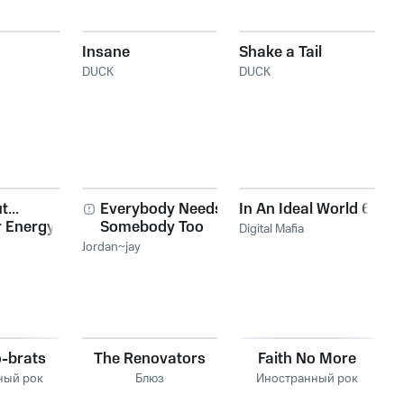
Insane
Shake a Tail
DUCK
DUCK
...
Everybody Needs
In An Ideal World 6
 Energy,
Somebody Too
Digital Mafia
Jordan~jay
-brats
The Renovators
Faith No More
ный рок
Блюз
Иностранный рок