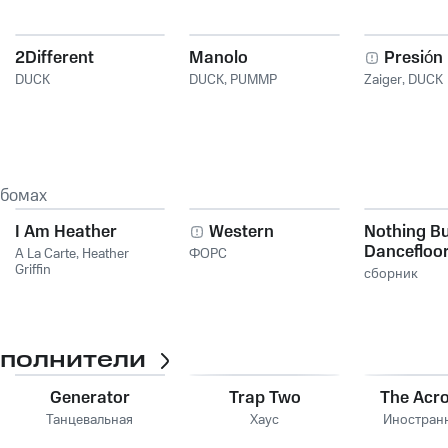
2Different
Manolo
Presión
DUCK
DUCK
,
PUMMP
Zaiger
,
DUCK
ьбомах
I Am Heather
Western
Nothing But
Dancefloor
A La Carte
,
Heather
ФОРС
Griffin
Vol. 08
сборник
сполнители
Generator
Trap Two
The Acro
Танцевальная
Хаус
Иностран