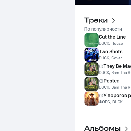
Треки
По популярности
Cut the Line
DUCK
,
House
Two Shots
DUCK
,
Cover
They Be Ma
DUCK
,
Bam Tha R
Posted
DUCK
,
Bam Tha R
У порогов 
ФОРС
,
DUCK
Альбомы