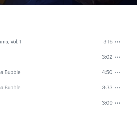
ms, Vol. 1
3:16
3:02
na Bubble
4:50
na Bubble
3:33
3:09