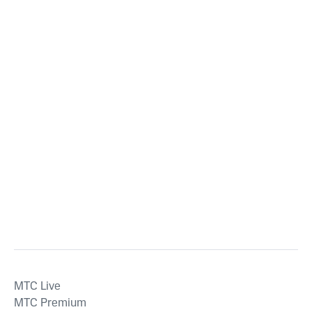
MTС Live
MTС Premium