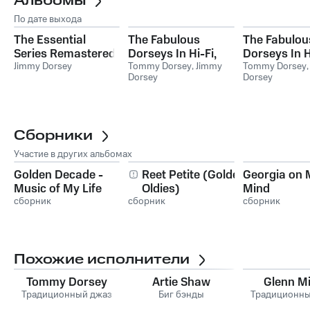
Альбомы
По дате выхода
The Essential
The Fabulous
The Fabulou
Series Remastered:
Dorseys In Hi-Fi,
Dorseys In H
Jimmy Dorsey
Jimmy Dorsey
Vol. I
Tommy Dorsey
,
Jimmy
Vol. II
Tommy Dorsey
Dorsey
Dorsey
"Dorseyland Band",
Vol. 5 1950
Сборники
Участие в других альбомах
Golden Decade -
Reet Petite (Golden
Georgia on 
Music of My Life
Oldies)
Mind
(Vol. 23)
сборник
сборник
сборник
Похожие исполнители
Tommy Dorsey
Artie Shaw
Glenn Mi
Традиционный джаз
Биг бэнды
Традиционны