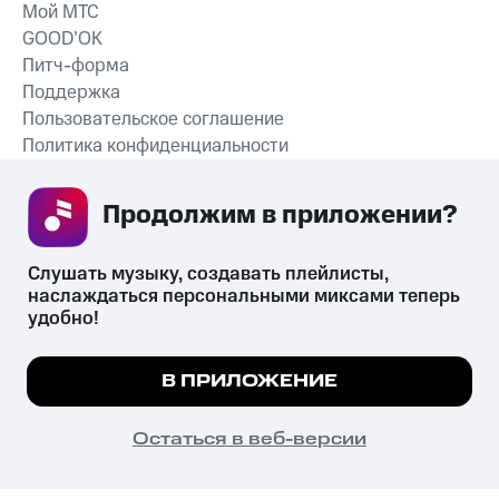
Мой МТС
GOOD’OK
Питч-форма
Поддержка
Пользовательское соглашение
Политика конфиденциальности
Рекомендательные технологии
Продолжим в приложении? 
СКАЧАТЬ ПРИЛОЖЕНИЕ
Слушать музыку, создавать плейлисты, 
наслаждаться персональными миксами теперь 
удобно!
Незаконное потребление наркотических средств,
психотропных веществ, их аналогов причиняет вред здоровью,
Мы используем куки, чтобы на сайте все
В ПРИЛОЖЕНИЕ
их незаконный оборот запрещён и влечёт установленную
работало.
Подробнее
законодательством ответственность.
© 2026 ООО «КИОН».
ПОНЯТНО
Остаться в веб-версии
Все права защищены
18+
Главная
В приложение
Избранное