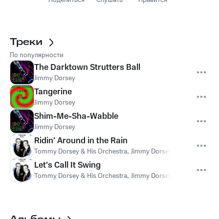
Поделиться
Слушать
Нравится
Треки
По популярности
The Darktown Strutters Ball
Jimmy Dorsey
Tangerine
Jimmy Dorsey
Shim-Me-Sha-Wabble
Jimmy Dorsey
Ridin' Around in the Rain
Tommy Dorsey & His Orchestra
,
Jimmy Dorsey
Let's Call It Swing
Tommy Dorsey & His Orchestra
,
Jimmy Dorsey