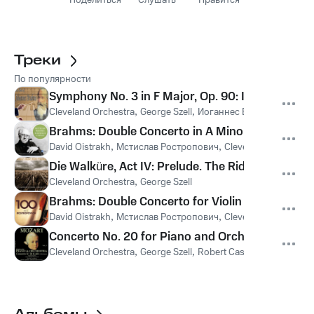
Поделиться
Слушать
Нравится
Треки
По популярности
Symphony No. 3 in F Major, Op. 90: III. Poco Alle
Cleveland Orchestra
,
George Szell
,
Иоганнес Брамс
Brahms: Double Concerto in A Minor, Op. 102: II
David Oistrakh
,
Мстислав Ростропович
,
Cleveland Orchestra
Die Walküre, Act IV: Prelude. The Ride of the Valk
Cleveland Orchestra
,
George Szell
Brahms: Double Concerto for Violin and Cello in A
David Oistrakh
,
Мстислав Ростропович
,
Cleveland Orchestra
Concerto No. 20 for Piano and Orchestra in D Mino
Cleveland Orchestra
,
George Szell
,
Robert Casadesus
,
Вольфг