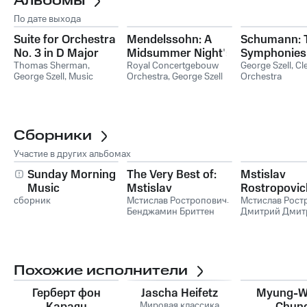
Альбомы
По дате выхода
Suite for Orchestra
Mendelssohn: A
Schumann: 
No. 3 in D Major
Midsummer Night's
Symphonies
Thomas Sherman
,
Dream, Incidental
Royal Concertgebouw
George Szell
George Szell
,
Cl
George Szell
,
Music
Orchestra
,
George Szell
Orchestra
Music, Op. 61;
Appreciation Symphony
Schubert:
Orchestra
Rosamunde, D. 797
Сборники
Участие в других альбомах
Sunday Morning
The Very Best of:
Mstislav
Music
Mstislav
Rostropovic
сборник
Rostropovich
Мстислав Ростропович
,
Мстислав Рост
Бенджамин Бриттен
Дмитрий Дмит
Шостакович
Похожие исполнители
Герберт фон
Jascha Heifetz
Myung-
Караян
Мировая классика
Chun