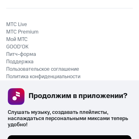
MTС Live
MTС Premium
Мой МТС
GOOD’OK
Питч-форма
Поддержка
Пользовательское соглашение
Политика конфиденциальности
Рекомендательные технологии
Продолжим в приложении? 
СКАЧАТЬ ПРИЛОЖЕНИЕ
Слушать музыку, создавать плейлисты, 
наслаждаться персональными миксами теперь 
удобно!
Незаконное потребление наркотических средств,
психотропных веществ, их аналогов причиняет вред здоровью,
Мы используем куки, чтобы на сайте все