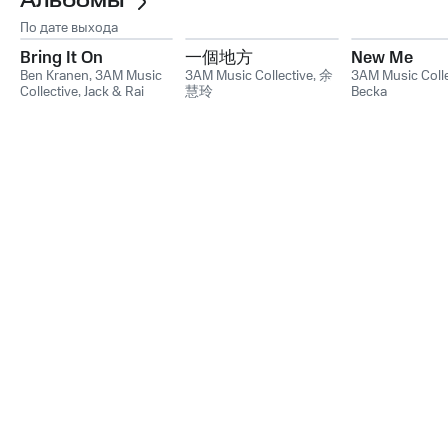
Альбомы
По дате выхода
Bring It On
一個地方
New Me
Ben Kranen
,
3AM Music
3AM Music Collective
,
余
3AM Music Colle
Collective
,
Jack & Rai
慧玲
Becka