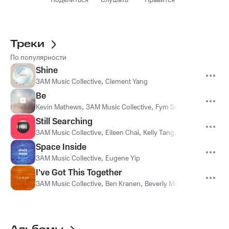
Поделиться
Слушать
Нравится
Треки
По популярности
Shine
3AM Music Collective
,
Clement Yang
Be
Kevin Mathews
,
3AM Music Collective
,
Fym Summer
Still Searching
3AM Music Collective
,
Eileen Chai
,
Kelly Tang
,
Ivan Lim
,
Ng Yu-
Space Inside
3AM Music Collective
,
Eugene Yip
I've Got This Together
3AM Music Collective
,
Ben Kranen
,
Beverly Morata Grafton
,
We