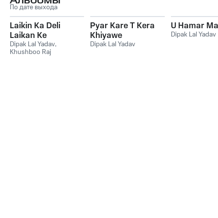
Альбомы
По дате выхода
Laikin Ka Deli
Pyar Kare T Kera
U Hamar Mal
Laikan Ke
Khiyawe
Dipak Lal Yadav
Dipak Lal Yadav
,
Dipak Lal Yadav
Khushboo Raj