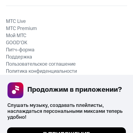
MTС Live
MTС Premium
Мой МТС
GOOD’OK
Питч-форма
Поддержка
Пользовательское соглашение
Политика конфиденциальности
Рекомендательные технологии
Продолжим в приложении? 
СКАЧАТЬ ПРИЛОЖЕНИЕ
Слушать музыку, создавать плейлисты, 
наслаждаться персональными миксами теперь 
удобно!
Незаконное потребление наркотических средств,
психотропных веществ, их аналогов причиняет вред здоровью,
Мы используем куки, чтобы на сайте все