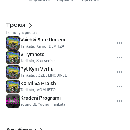
Поделиться
Слушать
Нравится
Треки
По популярности
Vsichki Shte Umrem
Tarikata
,
Kamo
,
DEVITZA
V Tymnoto
Tarikata
,
Soulvanish
Pyt Kym Vyrha
Tarikata
,
JIZZEL LINGUINEE
Ko Mi Sa Praish
Tarikata
,
MOM4ETO
Kradeni Programi
Young BB Young
,
Tarikata