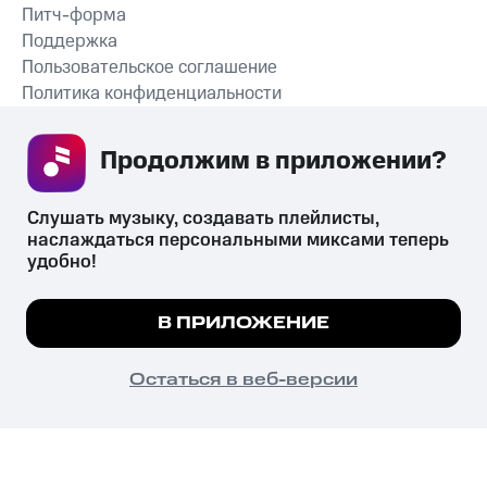
Питч-форма
Поддержка
Пользовательское соглашение
Политика конфиденциальности
Рекомендательные технологии
Продолжим в приложении? 
СКАЧАТЬ ПРИЛОЖЕНИЕ
Слушать музыку, создавать плейлисты, 
наслаждаться персональными миксами теперь 
удобно!
Незаконное потребление наркотических средств,
психотропных веществ, их аналогов причиняет вред здоровью,
Мы используем куки, чтобы на сайте все
В ПРИЛОЖЕНИЕ
их незаконный оборот запрещён и влечёт установленную
работало.
Подробнее
законодательством ответственность.
© 2026 ООО «КИОН».
ПОНЯТНО
Остаться в веб-версии
Все права защищены
18+
Главная
В приложение
Избранное