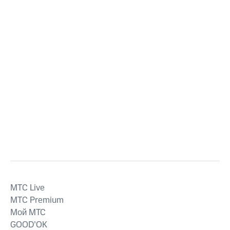
MTС Live
MTС Premium
Мой МТС
GOOD’OK