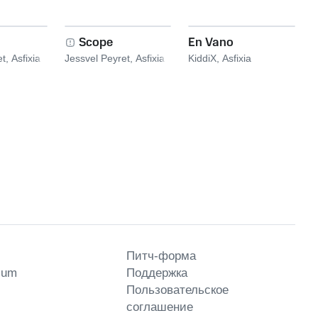
Scope
En Vano
et
,
Asfixia
Jessvel Peyret
,
Asfixia
KiddiX
,
Asfixia
Питч-форма
ium
Поддержка
Пользовательское
соглашение