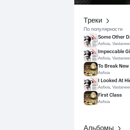
Треки
По популярности
Some Other D
,
Asfixia
Vastanee
Impeccable Gi
,
Asfixia
Vastanee
To Break New
Asfixia
I Looked At H
,
Asfixia
Vastanee
First Class
Asfixia
Альбомы