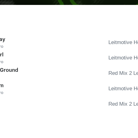
ay
Leitmotive 
ro
rl
Leitmotive 
ro
 Ground
Red Mix 2 Le
im
Leitmotive 
ro
Red Mix 2 Le