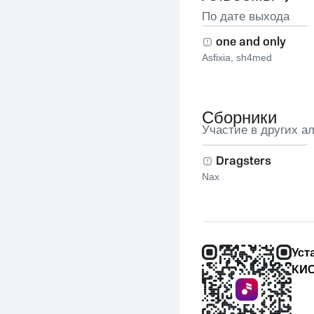
По дате выхода
one and only
Asfixia
,
sh4med
Сборники
Участие в других а
Dragsters
Nax
Уст
КИО