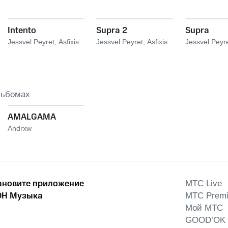
Intento
Supra 2
Supra
Jessvel Peyret
,
Asfixia
Jessvel Peyret
,
Asfixia
Jessvel Peyr
льбомах
AMALGAMA
Andrxw
ановите приложение
MTС Live
Н Музыка
MTС Prem
Мой МТС
GOOD’OK