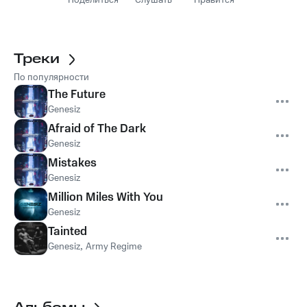
Поделиться
Слушать
Нравится
Треки
По популярности
The Future
Genesiz
Afraid of The Dark
Genesiz
Mistakes
Genesiz
Million Miles With You
Genesiz
Tainted
Genesiz
,
Army Regime