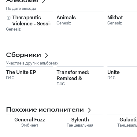
Альбомы
По дате выхода
Therapeutic
Animals
Nikhat
Violence - Session
Genesiz
Genesiz
Genesiz
I: Confessions
Сборники
Участие в других альбомах
The Unite EP
Transformed:
Unite
D4C
Remixed &
D4C
Recreated (Volume
D4C
1)
Похожие исполнители
General Fuzz
Sylenth
Galacti
Эмбиент
Танцевальная
Танцевал