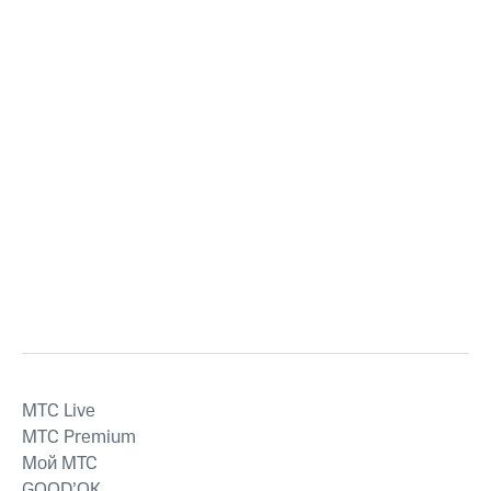
MTС Live
MTС Premium
Мой МТС
GOOD’OK