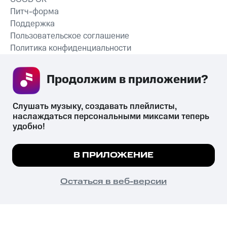
Питч-форма
Поддержка
Пользовательское соглашение
Политика конфиденциальности
Рекомендательные технологии
Продолжим в приложении? 
СКАЧАТЬ ПРИЛОЖЕНИЕ
Слушать музыку, создавать плейлисты, 
наслаждаться персональными миксами теперь 
удобно!
Незаконное потребление наркотических средств,
психотропных веществ, их аналогов причиняет вред здоровью,
Мы используем куки, чтобы на сайте все
В ПРИЛОЖЕНИЕ
их незаконный оборот запрещён и влечёт установленную
работало.
Подробнее
законодательством ответственность.
© 2026 ООО «КИОН».
ПОНЯТНО
Остаться в веб-версии
Все права защищены
18+
Главная
В приложение
Избранное