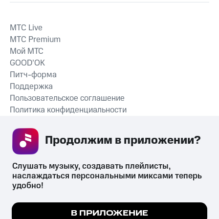
MTС Live
MTС Premium
Мой МТС
GOOD’OK
Питч-форма
Поддержка
Пользовательское соглашение
Политика конфиденциальности
Рекомендательные технологии
Продолжим в приложении? 
СКАЧАТЬ ПРИЛОЖЕНИЕ
Слушать музыку, создавать плейлисты, 
наслаждаться персональными миксами теперь 
удобно!
Незаконное потребление наркотических средств,
психотропных веществ, их аналогов причиняет вред здоровью,
Мы используем куки, чтобы на сайте все
В ПРИЛОЖЕНИЕ
их незаконный оборот запрещён и влечёт установленную