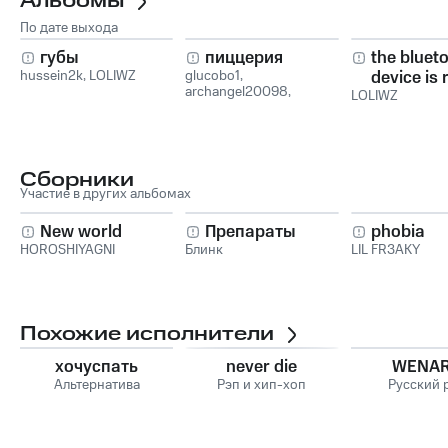
Альбомы
По дате выхода
губы
пиццерия
the bluet
hussein2k
,
LOLIWZ
glucobo1
,
device is 
archangel20098
,
LOLIWZ
pair
LOLIWZ
Сборники
Участие в других альбомах
New world
Препараты
phobia
HOROSHIYAGNI
Блинк
LIL FR3AKY
Похожие исполнители
хочуспать
never die
WENA
Альтернатива
Рэп и хип-хоп
Русский 