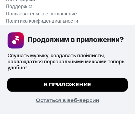
Поддержка
Пользовательское соглашение
Политика конфиденциальности
Рекомендательные технологии
Продолжим в приложении? 
СКАЧАТЬ ПРИЛОЖЕНИЕ
Слушать музыку, создавать плейлисты, 
наслаждаться персональными миксами теперь 
удобно!
Незаконное потребление наркотических средств,
психотропных веществ, их аналогов причиняет вред здоровью,
Мы используем куки, чтобы на сайте все
В ПРИЛОЖЕНИЕ
их незаконный оборот запрещён и влечёт установленную
работало.
Подробнее
законодательством ответственность.
© 2026 ООО «КИОН».
ПОНЯТНО
Остаться в веб-версии
Все права защищены
18+
Главная
В приложение
Избранное