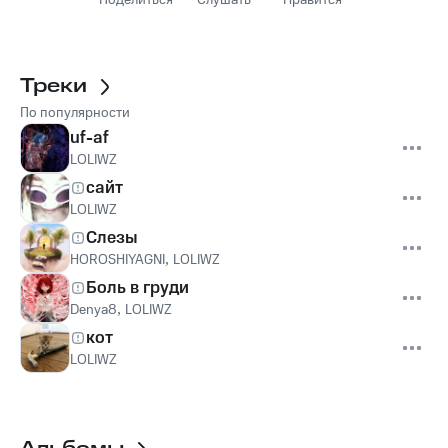
Поделиться
Слушать
Нравится
Треки
По популярности
uf-af
LOLIWZ
сайт
LOLIWZ
Слезы
HOROSHIYAGNI
,
LOLIWZ
Боль в груди
Denya8
,
LOLIWZ
кот
LOLIWZ