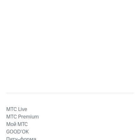
MTС Live
MTС Premium
Мой МТС
GOOD’OK
Питч-форма