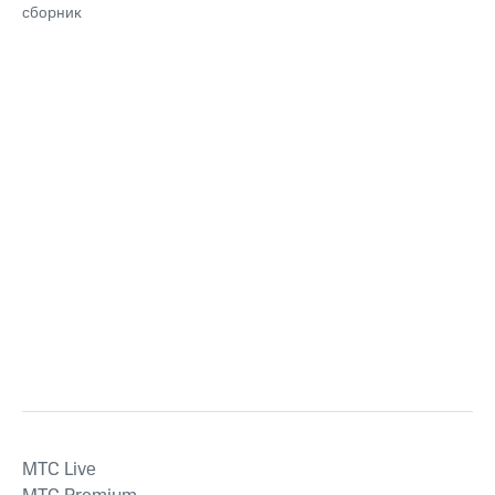
сборник
MTС Live