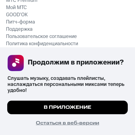
MTС Premium
Мой МТС
GOOD’OK
Питч-форма
Поддержка
Пользовательское соглашение
Политика конфиденциальности
Рекомендательные технологии
Продолжим в приложении? 
СКАЧАТЬ ПРИЛОЖЕНИЕ
Слушать музыку, создавать плейлисты, 
наслаждаться персональными миксами теперь 
удобно!
Незаконное потребление наркотических средств,
психотропных веществ, их аналогов причиняет вред здоровью,
Мы используем куки, чтобы на сайте все
В ПРИЛОЖЕНИЕ
их незаконный оборот запрещён и влечёт установленную
работало.
Подробнее
законодательством ответственность.
© 2026 ООО «КИОН».
ПОНЯТНО
Остаться в веб-версии
Все права защищены
18+
Главная
В приложение
Избранное