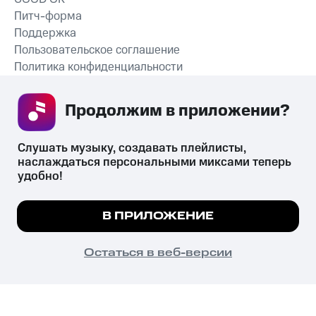
Питч-форма
Поддержка
Пользовательское соглашение
Политика конфиденциальности
Рекомендательные технологии
Продолжим в приложении? 
СКАЧАТЬ ПРИЛОЖЕНИЕ
Слушать музыку, создавать плейлисты, 
наслаждаться персональными миксами теперь 
удобно!
Незаконное потребление наркотических средств,
психотропных веществ, их аналогов причиняет вред здоровью,
Мы используем куки, чтобы на сайте все
В ПРИЛОЖЕНИЕ
их незаконный оборот запрещён и влечёт установленную
работало.
Подробнее
законодательством ответственность.
© 2026 ООО «КИОН».
ПОНЯТНО
Остаться в веб-версии
Все права защищены
18+
Главная
В приложение
Избранное