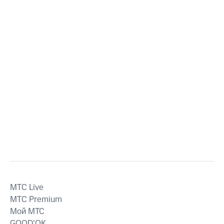
MTС Live
MTС Premium
Мой МТС
GOOD’OK