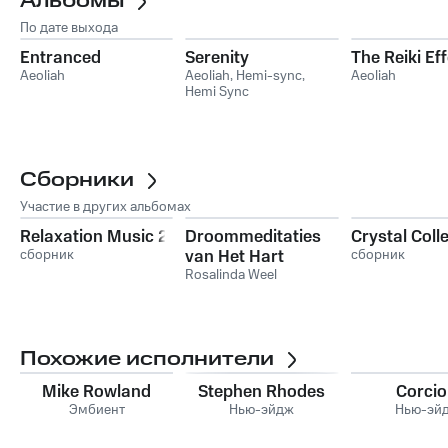
Альбомы
По дате выхода
Entranced
Serenity
The Reiki Eff
Aeoliah
Aeoliah
,
Hemi-sync
,
Aeoliah
Hemi Sync
Сборники
Участие в других альбомах
Relaxation Music 2
Droommeditaties
Crystal Coll
сборник
van Het Hart
сборник
Rosalinda Weel
Похожие исполнители
Mike Rowland
Stephen Rhodes
Corciol
Эмбиент
Нью-эйдж
Нью-эй