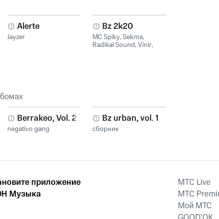
Alerte
Bz 2k20
Jayzer
MC Spiky
,
Sekma
,
Radikal Sound
,
Vinir
,
Jayzer
,
Jeewax
ьбомах
Berrakeo, Vol. 2
Bz urban, vol. 1
negativo gang
сборник
ановите приложение
MTС Live
Н Музыка
MTС Prem
Мой МТС
GOOD’OK