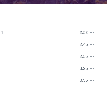
 1
2:52
2:46
2:55
3:26
3:36