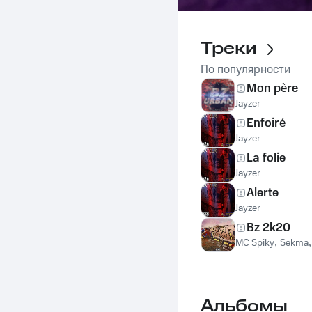
Треки
По популярности
Mon père
Jayzer
Enfoiré
Jayzer
La folie
Jayzer
Alerte
Jayzer
Bz 2k20
MC Spiky
,
Sekma
Альбомы