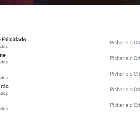
 Felicidade
Pichar e o C
ados
ime
Pichar e o C
ados
Pichar e o C
ados
drão
Pichar e o C
ados
Pichar e o C
ados