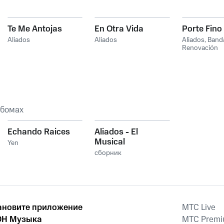
Te Me Antojas
En Otra Vida
Porte Fino
Aliados
Aliados
Aliados
,
Band
Renovación
ьбомах
Echando Raices
Aliados - El
Musical
Yen
сборник
ановите приложение
MTС Live
Н Музыка
MTС Prem