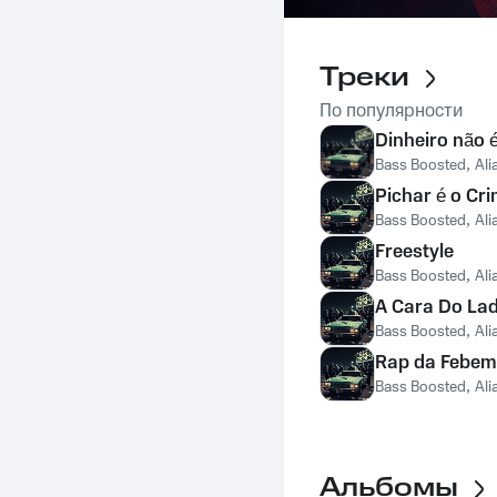
Треки
По популярности
Dinheiro não é
Bass Boosted
,
Ali
Pichar é o Cr
Bass Boosted
,
Ali
Freestyle
Bass Boosted
,
Ali
A Cara Do La
Bass Boosted
,
Ali
Rap da Febem
Bass Boosted
,
Ali
Альбомы