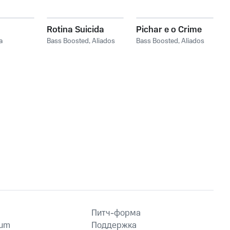
Rotina Suicida
Pichar e o Crime
a
Bass Boosted
,
Aliados
Bass Boosted
,
Aliados
Питч-форма
ium
Поддержка