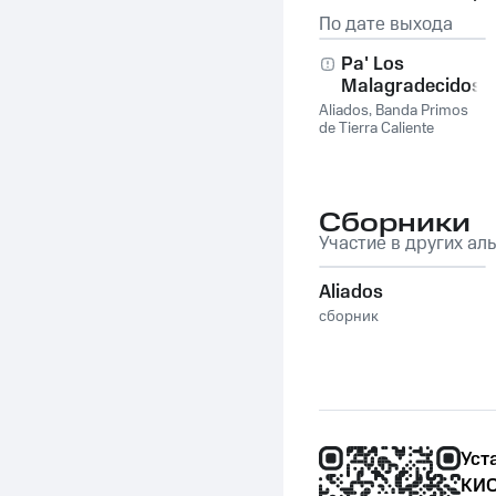
По дате выхода
Pa' Los
Malagradecidos
Aliados
,
Banda Primos
de Tierra Caliente
Сборники
Участие в других ал
Aliados
сборник
Уст
КИО