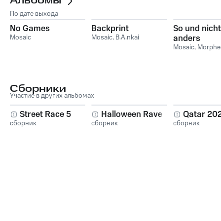
Альбомы
По дате выхода
No Games
Backprint
So und nicht
Mosaic
Mosaic
,
B.A.nkai
anders
Mosaic
,
Morphe
Сборники
Участие в других альбомах
Street Race 5
Halloween Rave
Qatar 20
сборник
сборник
сборник