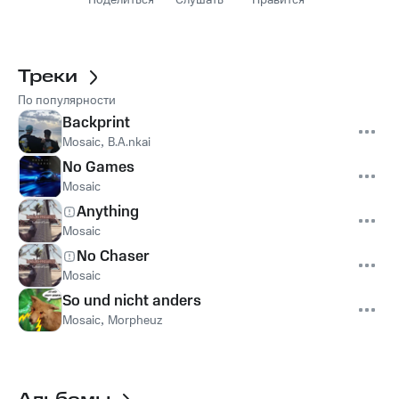
Поделиться
Слушать
Нравится
Треки
По популярности
Backprint
Mosaic
,
B.A.nkai
No Games
Mosaic
Anything
Mosaic
No Chaser
Mosaic
So und nicht anders
Mosaic
,
Morpheuz