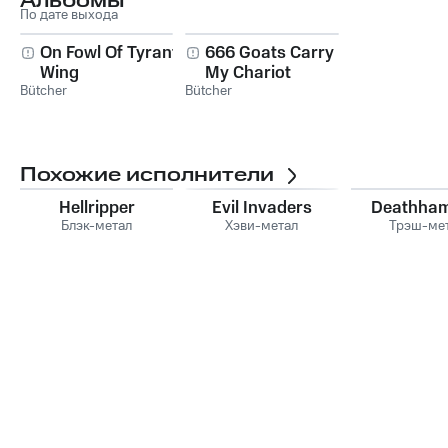
Альбомы
По дате выхода
On Fowl Of Tyrant
666 Goats Carry
Wing
My Chariot
Bütcher
Bütcher
Похожие исполнители
Hellripper
Evil Invaders
Deathha
Блэк-метал
Хэви-метал
Трэш-ме