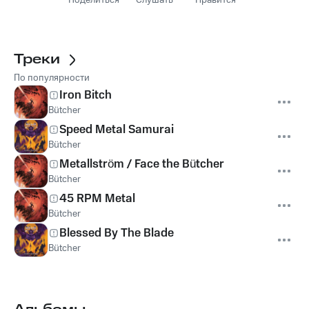
Поделиться
Слушать
Нравится
Треки
По популярности
Iron Bitch
Bütcher
Speed Metal Samurai
Bütcher
Metallström / Face the Bütcher
Bütcher
45 RPM Metal
Bütcher
Blessed By The Blade
Bütcher