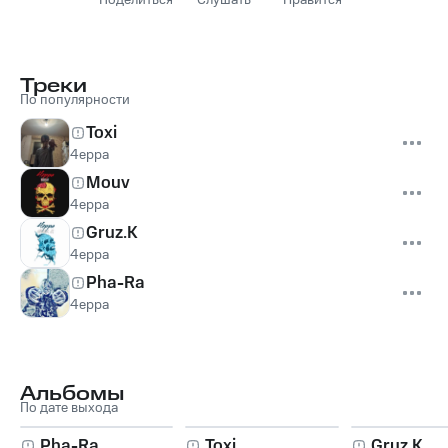
Поделиться
Слушать
Нравится
Треки
По популярности
Toxi
4eppa
Mouv
4eppa
Gruz.K
4eppa
Pha-Ra
4eppa
Альбомы
По дате выхода
Pha-Ra
Toxi
Gruz.K