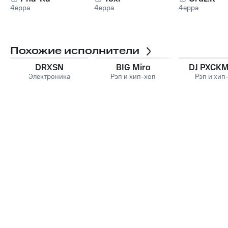
4eppa
4eppa
4eppa
Похожие исполнители
DRXSN
BIG Miro
DJ PXCK
Электроника
Рэп и хип-хоп
Рэп и хип