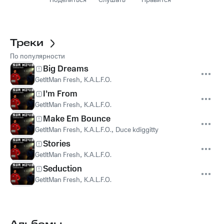
Поделиться
Слушать
Нравится
Треки
По популярности
Big Dreams
GetItMan Fresh
,
K.A.L.F.O.
I’m From
GetItMan Fresh
,
K.A.L.F.O.
Make Em Bounce
GetItMan Fresh
,
K.A.L.F.O.
,
Duce kdiggitty
Stories
GetItMan Fresh
,
K.A.L.F.O.
Seduction
GetItMan Fresh
,
K.A.L.F.O.