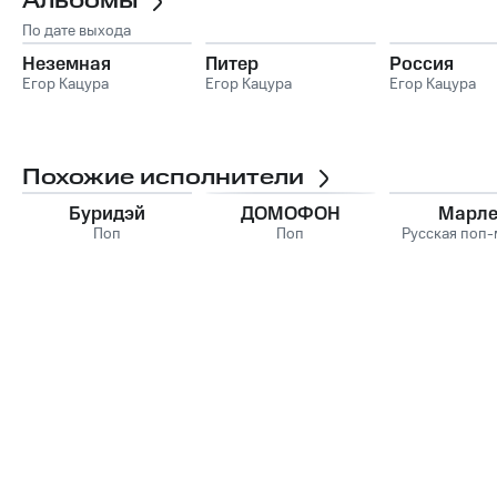
Альбомы
По дате выхода
Неземная
Питер
Россия
Егор Кацура
Егор Кацура
Егор Кацура
Похожие исполнители
Буридэй
ДОМОФОН
Марл
Поп
Поп
Русская поп