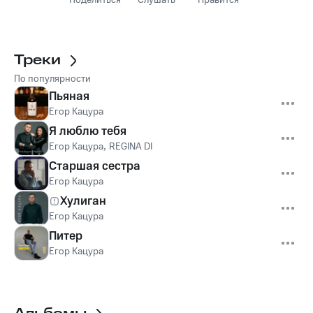
Поделиться
Слушать
Нравится
Треки
По популярности
Пьяная
Егор Кацура
Я люблю тебя
Егор Кацура
,
REGINA DI
Старшая сестра
Егор Кацура
Хулиган
Егор Кацура
Питер
Егор Кацура