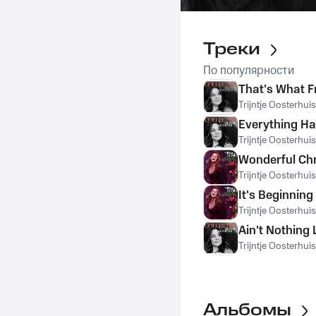
Треки
По популярности
That's What F
Trijntje Oosterhuis
Everything H
Trijntje Oosterhuis
Wonderful Ch
Trijntje Oosterhuis
It's Beginning
Trijntje Oosterhuis
Ain't Nothing 
Trijntje Oosterhuis
Альбомы