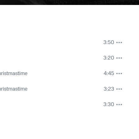
3:50
3:20
hristmastime
4:45
hristmastime
3:23
3:30