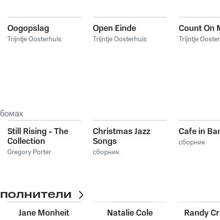
Oogopslag
Open Einde
Count On 
Trijntje Oosterhuis
Trijntje Oosterhuis
Trijntje Ooste
ьбомах
Still Rising - The
Christmas Jazz
Cafe in B
Collection
Songs
сборник
Gregory Porter
сборник
сполнители
Jane Monheit
Natalie Cole
Randy C