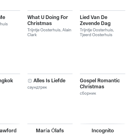
Me
What U Doing For
Lied Van De
Christmas
Zevende Dag
rhuis
Trijntje Oosterhuis
,
Alain
Trijntje Oosterhuis
,
Clark
Tjeerd Oosterhuis
angkok
Alles Is Liefde
Gospel Romantic
Christmas
саундтрек
сборник
rawford
María Ólafs
Incognito