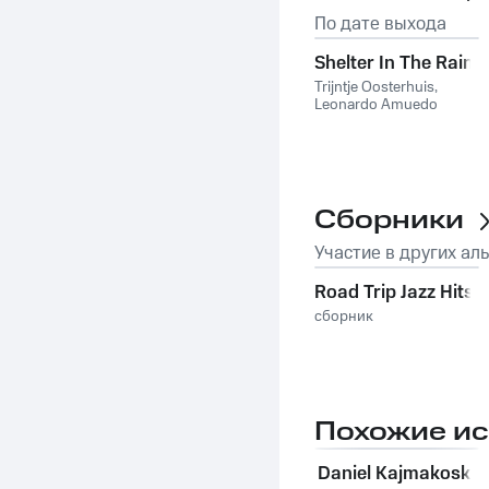
По дате выхода
Shelter In The Rain
Trijntje Oosterhuis
,
Leonardo Amuedo
Сборники
Участие в других ал
Road Trip Jazz Hits
сборник
Похожие и
Daniel Kajmakoski