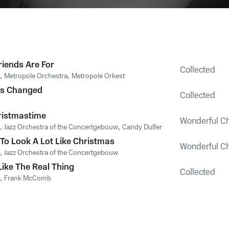
riends Are For
Collected
,
Metropole Orchestra
,
Metropole Orkest
as Changed
Collected
ristmastime
Wonderful C
,
Jazz Orchestra of the Concertgebouw
,
Candy Dulfer
 To Look A Lot Like Christmas
Wonderful C
,
Jazz Orchestra of the Concertgebouw
Like The Real Thing
Collected
,
Frank McComb