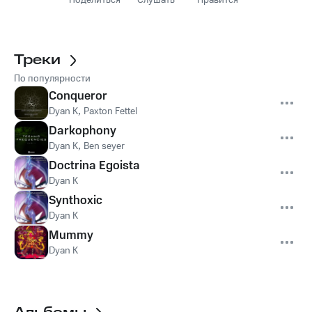
Поделиться
Слушать
Нравится
Треки
По популярности
Conqueror
Dyan K
,
Paxton Fettel
Darkophony
Dyan K
,
Ben seyer
Doctrina Egoista
Dyan K
Synthoxic
Dyan K
Mummy
Dyan K