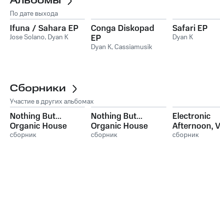
Альбомы
По дате выхода
Ifuna / Sahara EP
Conga Diskopad
Safari EP
Jose Solano
,
Dyan K
EP
Dyan K
Dyan K
,
Cassiamusik
Сборники
Участие в других альбомах
Nothing But...
Nothing But...
Electronic
Organic House
Organic House
Afternoon, V
Selections, Vol. 11
сборник
Selections, Vol. 12
сборник
сборник