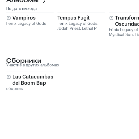
Альбомы
По дате выхода
Vampiros
Tempus Fugit
Transform
Fénix Legacy of Gods
Fénix Legacy of Gods
,
Oscurida
JUdah Priest
,
Lethal P
Fénix Legacy of
Mysticat Sun
,
Li
Сборники
Участие в других альбомах
Las Catacumbas
del Boom Bap
сборник