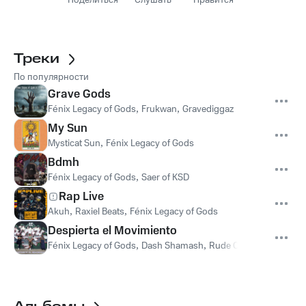
Поделиться
Слушать
Нравится
Треки
По популярности
Grave Gods
Fénix Legacy of Gods
,
Frukwan
,
Gravediggaz
My Sun
Mysticat Sun
,
Fénix Legacy of Gods
Bdmh
Fénix Legacy of Gods
,
Saer of KSD
Rap Live
Akuh
,
Raxiel Beats
,
Fénix Legacy of Gods
Despierta el Movimiento
Fénix Legacy of Gods
,
Dash Shamash
,
Rude Cat Moon