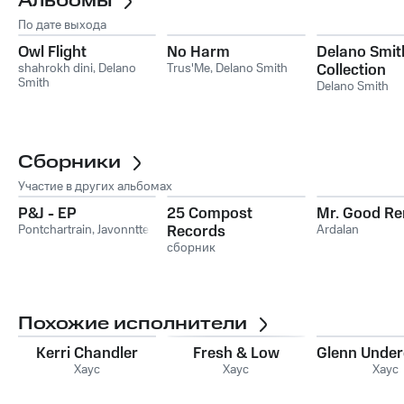
Альбомы
По дате выхода
Owl Flight
No Harm
Delano Smit
shahrokh dini
,
Delano
Trus'Me
,
Delano Smith
Collection
Smith
Delano Smith
Сборники
Участие в других альбомах
P&J - EP
25 Compost
Mr. Good Re
Pontchartrain
,
Javonntte
Records
Ardalan
сборник
Похожие исполнители
Kerri Chandler
Fresh & Low
Glenn Unde
Хаус
Хаус
Хаус