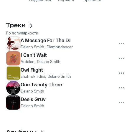
Поделиться
Слушать
Нравится
Треки
По популярности
A Message For The DJ
Delano Smith
,
Diamondancer
I Can't Wait
Ardalan
,
Delano Smith
Owl Flight
shahrokh dini
,
Delano Smith
One Twenty Three
Delano Smith
Dee's Gruv
Delano Smith