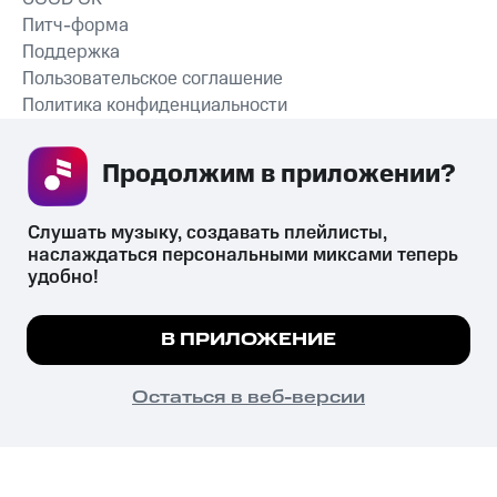
Питч-форма
Поддержка
Пользовательское соглашение
Политика конфиденциальности
Рекомендательные технологии
Продолжим в приложении? 
СКАЧАТЬ ПРИЛОЖЕНИЕ
Слушать музыку, создавать плейлисты, 
наслаждаться персональными миксами теперь 
удобно!
Незаконное потребление наркотических средств,
психотропных веществ, их аналогов причиняет вред здоровью,
Мы используем куки, чтобы на сайте все
В ПРИЛОЖЕНИЕ
их незаконный оборот запрещён и влечёт установленную
работало.
Подробнее
законодательством ответственность.
© 2026 ООО «КИОН».
ПОНЯТНО
Остаться в веб-версии
Все права защищены
18+
Главная
В приложение
Избранное