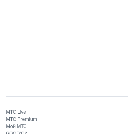
MTС Live
MTС Premium
Мой МТС
GOOD’OK