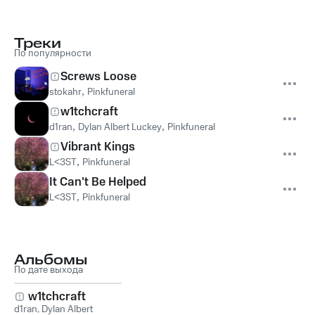
Треки
По популярности
Screws Loose
stokahr
,
Pinkfuneral
w1tchcraft
d1ran
,
Dylan Albert Luckey
,
Pinkfuneral
Vibrant Kings
L<3ST
,
Pinkfuneral
It Can't Be Helped
L<3ST
,
Pinkfuneral
Альбомы
По дате выхода
w1tchcraft
d1ran
,
Dylan Albert