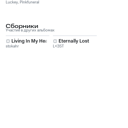
Luckey
,
Pinkfuneral
Сборники
Участие в других альбомах
Living In My Head
Eternally Lost
stokahr
L<3ST