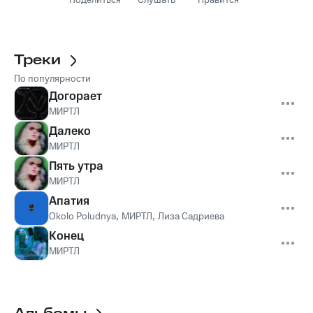
Поделиться
Слушать
Нравится
Треки
По популярности
Догорает
МИРТЛ
Далеко
МИРТЛ
Пять утра
МИРТЛ
Апатия
Okolo Poludnya
,
МИРТЛ
,
Лиза Садриева
Конец
МИРТЛ