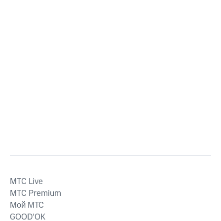
MTС Live
MTС Premium
Мой МТС
GOOD’OK