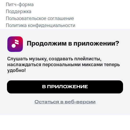
Питч-форма
Поддержка
Пользовательское соглашение
Политика конфиденциальности
Рекомендательные технологии
Продолжим в приложении? 
СКАЧАТЬ ПРИЛОЖЕНИЕ
Слушать музыку, создавать плейлисты, 
наслаждаться персональными миксами теперь 
удобно!
Незаконное потребление наркотических средств,
психотропных веществ, их аналогов причиняет вред здоровью,
Мы используем куки, чтобы на сайте все
В ПРИЛОЖЕНИЕ
их незаконный оборот запрещён и влечёт установленную
работало.
Подробнее
законодательством ответственность.
© 2026 ООО «КИОН».
ПОНЯТНО
Остаться в веб-версии
Все права защищены
18+
Главная
В приложение
Избранное