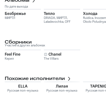
Альбомы
По дате выхода
Безбрежье
Тепло
Холода
МИРТЛ
DRIADA
,
МИРТЛ
,
fluidica
,
Inozze
Laladevochka
,
OFF
Okolo Poludnya
BLACK
,
Яма нора
Лиза Садриева
Сборники
Участие в других альбомах
Feel Fine
Chanel
Керил
The Villars
Похожие исполнители
ELLA
Лилая
TAPENI
Русская поп-музыка
Русская поп-музыка
Русская поп