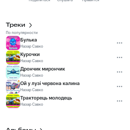
Поделиться
Слушать
Нравится
Треки
По популярности
Булька
Назар Савко
Курочки
Назар Савко
Дрончик мирончик
Назар Савко
Ой у лузі червона калина
Назар Савко
Тракторець молодець
Назар Савко