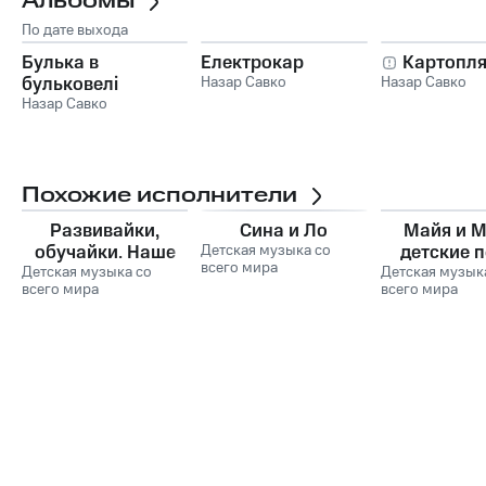
Альбомы
По дате выхода
Булька в
Електрокар
Картопл
бульковелі
Назар Савко
Назар Савко
Назар Савко
Похожие исполнители
Развивайки,
Сина и Ло
Майя и 
обучайки. Наше
Детская музыка со
детские 
всего мира
Детская музыка со
всё!
Детская музык
всего мира
всего мира