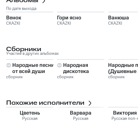
Альбомы
По дате выхода
Венок
Гори ясно
Ванюша
СКАZKI
СКАZKI
СКАZKI
Сборники
Участие в других альбомах
Народные песни
Народная
Народные п
от всей души
дискотека
(Душевные 
сборник
сборник
сборник
Похожие исполнители
Цветень
Варвара
Виктория
Русская
Русская
Русская поп