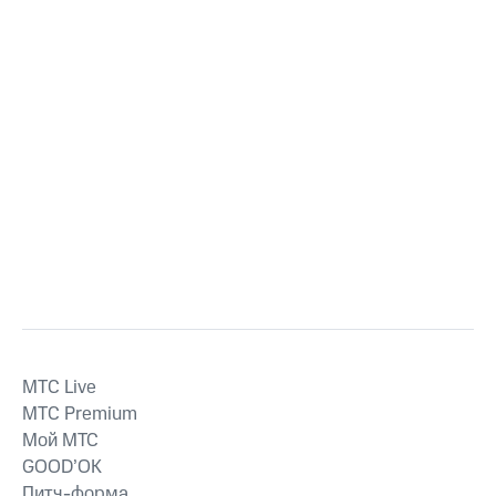
MTС Live
MTС Premium
Мой МТС
GOOD’OK
Питч-форма