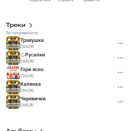
Поделиться
Слушать
Нравится
Треки
По популярности
Травушка
СКАZKI
Русалки
СКАZKI
Гори ясно
СКАZKI
Калинка
СКАZKI
Черевички
СКАZKI