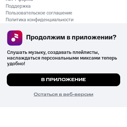
Поддержка
Пользовательское соглашение
Политика конфиденциальности
Рекомендательные технологии
Продолжим в приложении? 
СКАЧАТЬ ПРИЛОЖЕНИЕ
Слушать музыку, создавать плейлисты, 
наслаждаться персональными миксами теперь 
удобно!
Незаконное потребление наркотических средств,
психотропных веществ, их аналогов причиняет вред здоровью,
Мы используем куки, чтобы на сайте все
В ПРИЛОЖЕНИЕ
их незаконный оборот запрещён и влечёт установленную
работало.
Подробнее
законодательством ответственность.
© 2026 ООО «КИОН».
ПОНЯТНО
Остаться в веб-версии
Все права защищены
18+
Главная
В приложение
Избранное