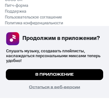
Питч-форма
Поддержка
Пользовательское соглашение
Политика конфиденциальности
Рекомендательные технологии
Продолжим в приложении? 
СКАЧАТЬ ПРИЛОЖЕНИЕ
Слушать музыку, создавать плейлисты, 
наслаждаться персональными миксами теперь 
удобно!
Незаконное потребление наркотических средств,
психотропных веществ, их аналогов причиняет вред здоровью,
Мы используем куки, чтобы на сайте все
В ПРИЛОЖЕНИЕ
их незаконный оборот запрещён и влечёт установленную
работало.
Подробнее
законодательством ответственность.
© 2026 ООО «КИОН».
ПОНЯТНО
Остаться в веб-версии
Все права защищены
18+
Главная
В приложение
Избранное