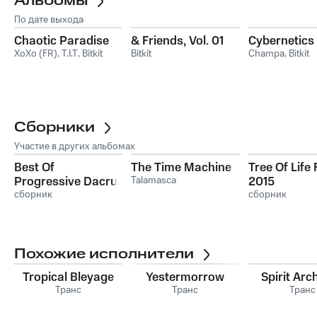
Альбомы
По дате выхода
Chaotic Paradise
& Friends, Vol. 01
Cybernetics
XoXo (FR)
,
T.I.T
,
Bitkit
Bitkit
Champa
,
Bitkit
Сборники
Участие в других альбомах
Best Of
The Time Machine
Tree Of Life 
Progressive Dacru
Talamasca
2015
сборник
сборник
Похожие исполнители
Tropical Bleyage
Yestermorrow
Spirit Arc
Транс
Транс
Транс