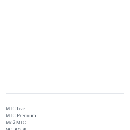
MTС Live
MTС Premium
Мой МТС
GOOD’OK