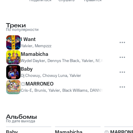
Поделиться
Слушать
Нравится
Треки
По популярности
I Want
Yalvier
,
Mempzzz
Mamabicha
Wydel Dayker
,
Dennys The Black
,
Yalvier
,
NEAL
Baby
Dj Chowuy
,
Chowuy Luna
,
Yalvier
MARRONEO
Cris-E
,
Brunis
,
Yalvier
,
Black Williams
,
DANNY ALEJANDRO
,
Mc
Альбомы
По дате выхода
Baby
Mamabicha
MARRON