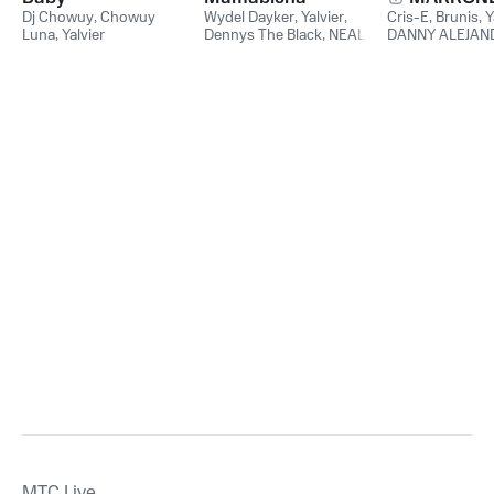
Dj Chowuy
,
Chowuy
Wydel Dayker
,
Yalvier
,
Cris-E
,
Brunis
,
Y
Luna
,
Yalvier
Dennys The Black
,
NEAL
DANNY ALEJ
Love
,
Black Will
MTС Live