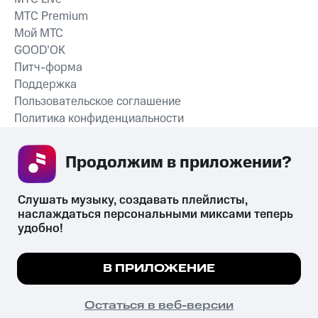
MTС Premium
Мой МТС
GOOD’OK
Питч-форма
Поддержка
Пользовательское соглашение
Политика конфиденциальности
Рекомендательные технологии
Продолжим в приложении? 
СКАЧАТЬ ПРИЛОЖЕНИЕ
Слушать музыку, создавать плейлисты, 
наслаждаться персональными миксами теперь 
удобно!
Незаконное потребление наркотических средств,
психотропных веществ, их аналогов причиняет вред здоровью,
Мы используем куки, чтобы на сайте все
В ПРИЛОЖЕНИЕ
их незаконный оборот запрещён и влечёт установленную
работало.
Подробнее
законодательством ответственность.
© 2026 ООО «КИОН».
ПОНЯТНО
Остаться в веб-версии
Все права защищены
18+