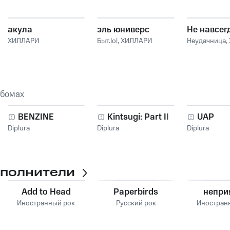
акула
эль юниверс
Не навсег
ХИЛЛАРИ
Быт.lol
,
ХИЛЛАРИ
Неудачница
,
ьбомах
BENZINE
Kintsugi: Part II
UAP
Diplura
Diplura
Diplura
сполнители
Add to Head
Paperbirds
непри
Иностранный рок
Русский рок
Иностран