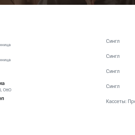
Сингл
чница
Сингл
чница
Сингл
ма
Сингл
И
,
OttO
еп
Кассеты: Пр