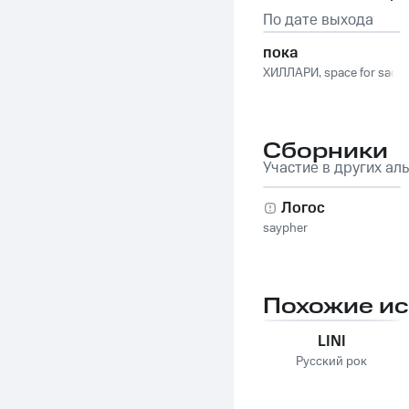
По дате выхода
пока
ХИЛЛАРИ
,
space for sad
Сборники
Участие в других ал
Логос
saypher
Похожие и
LINI
Русский рок