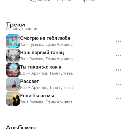
Поделиться
Слушать
Нравится
Треки
По популярности
Смотрю на тебя любя
Таня Гуляева
,
Ефим Архипов
Наш первый танец
Таня Гуляева
,
Ефим Архипов
Ты такая же как я
Ефим Архипов
,
Таня Гуляева
Рассвет
Ефим Архипов
,
Таня Гуляева
Если бы не мы
Таня Гуляева
,
Ефим Архипов
Альбомы