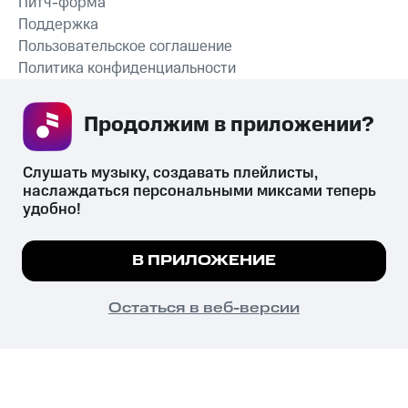
Питч-форма
Поддержка
Пользовательское соглашение
Политика конфиденциальности
Рекомендательные технологии
Продолжим в приложении? 
СКАЧАТЬ ПРИЛОЖЕНИЕ
Слушать музыку, создавать плейлисты, 
наслаждаться персональными миксами теперь 
удобно!
Незаконное потребление наркотических средств,
психотропных веществ, их аналогов причиняет вред здоровью,
Мы используем куки, чтобы на сайте все
В ПРИЛОЖЕНИЕ
их незаконный оборот запрещён и влечёт установленную
работало.
Подробнее
законодательством ответственность.
© 2026 ООО «КИОН».
ПОНЯТНО
Остаться в веб-версии
Все права защищены
18+
Главная
В приложение
Избранное