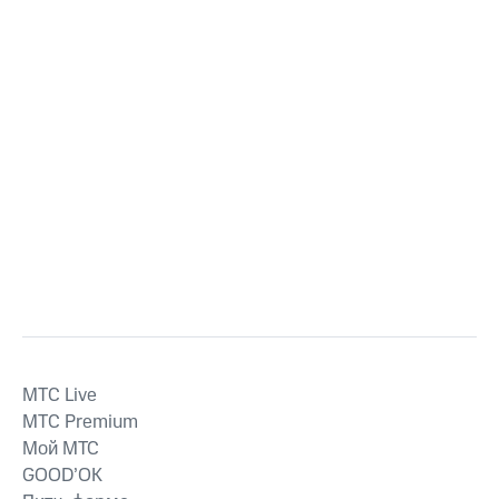
MTС Live
MTС Premium
Мой МТС
GOOD’OK