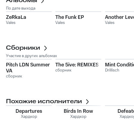
Альбомы
По дате выхода
ZeRkaLa
The Funk EP
Another Lev
Vales
Vales
Vales
Сборники
Участие в других альбомах
Pitch LDN Summer
The 5ive: REMIXES
Mint Condit
VA
сборник
Drillisch
сборник
Похожие исполнители
Departures
Birds In Row
Defeat
Хардкор
Хардкор
Хардко