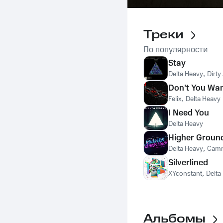
Треки
По популярности
Stay
Delta Heavy
,
Dirty
Don't You Wa
Felix
,
Delta Heavy
I Need You
Delta Heavy
Higher Groun
Delta Heavy
,
Camm
Silverlined
XYconstant
,
Delta
Альбомы