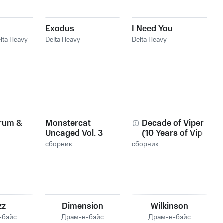
Exodus
I Need You
lta Heavy
Delta Heavy
Delta Heavy
Drum &
Monstercat
Decade of Viper
0
Uncaged Vol. 3
(10 Years of Viper
Recordings)
сборник
сборник
zz
Dimension
Wilkinson
-бэйс
Драм-н-бэйс
Драм-н-бэйс