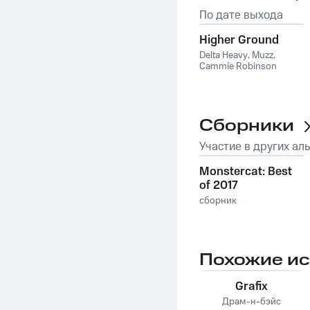
По дате выхода
Higher Ground
Delta Heavy
,
Muzz
,
Cammie Robinson
Сборники
Участие в других ал
Monstercat: Best
of 2017
сборник
Похожие и
Grafix
Драм-н-бэйс