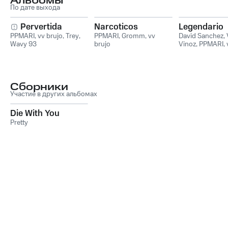
Альбомы
По дате выхода
Pervertida
Narcoticos
Legendario
PPMARI
,
vv brujo
,
Trey
,
PPMARI
,
Gromm
,
vv
David Sanchez
,
Wavy 93
brujo
Vinoz
,
PPMARI
,
Сборники
Участие в других альбомах
Die With You
Pretty