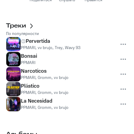
Поделиться
Слушать
Нравится
Треки
По популярности
Pervertida
PPMARI
,
vv brujo
,
Trey
,
Wavy 93
Bonsai
PPMARI
Narcoticos
PPMARI
,
Gromm
,
vv brujo
Plástico
PPMARI
,
Gromm
,
vv brujo
La Necesidad
PPMARI
,
Gromm
,
vv brujo