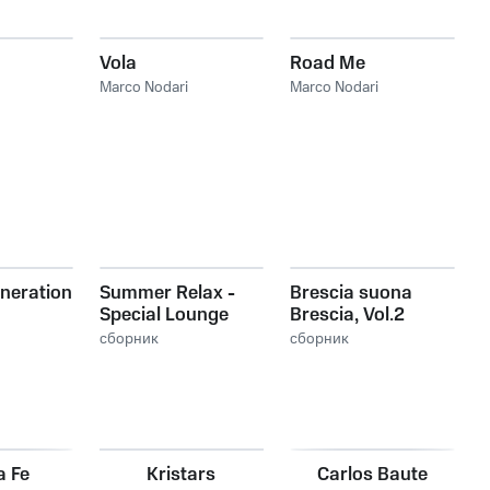
Vola
Road Me
Marco Nodari
Marco Nodari
eneration
Summer Relax -
Brescia suona
Special Lounge
Brescia, Vol.2
Edition
сборник
сборник
a Fe
Kristars
Carlos Baute