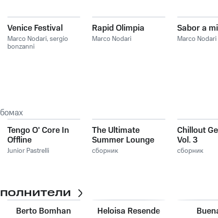
Venice Festival
Rapid Olimpia
Sabor a mi
Marco Nodari
,
sergio
Marco Nodari
Marco Nodari
bonzanni
ьбомах
Tengo O' Core In
The Ultimate
Chillout G
Offline
Summer Lounge
Vol. 3
Selection
Junior Pastrelli
сборник
сборник
сполнители
Berto Bomhan
Heloisa Resende
Buen