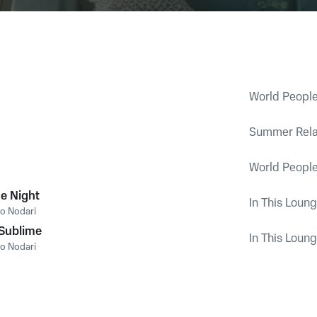
World Peopl
Summer Relax
World Peopl
he Night
In This Loung
o Nodari
Sublime
In This Loung
o Nodari