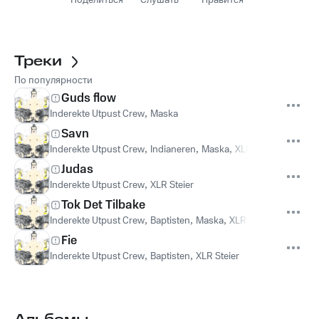
Поделиться
Слушать
Нравится
Треки
По популярности
Guds flow
Inderekte Utpust Crew
,
Maska
Savn
Inderekte Utpust Crew
,
Indianeren
,
Maska
,
XLR Steier
Judas
Inderekte Utpust Crew
,
XLR Steier
Tok Det Tilbake
Inderekte Utpust Crew
,
Baptisten
,
Maska
,
XLR Steier
Fie
Inderekte Utpust Crew
,
Baptisten
,
XLR Steier