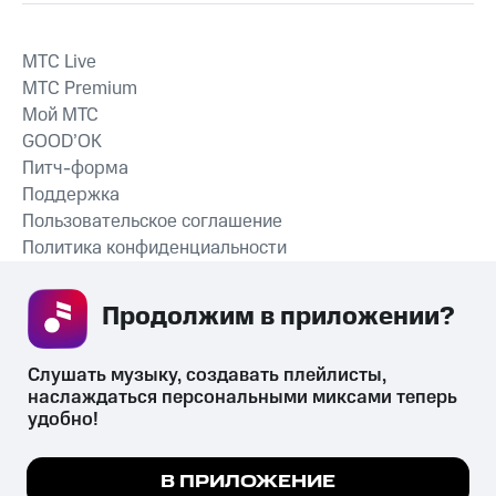
MTС Live
MTС Premium
Мой МТС
GOOD’OK
Питч-форма
Поддержка
Пользовательское соглашение
Политика конфиденциальности
Рекомендательные технологии
Продолжим в приложении? 
СКАЧАТЬ ПРИЛОЖЕНИЕ
Слушать музыку, создавать плейлисты, 
наслаждаться персональными миксами теперь 
удобно!
Незаконное потребление наркотических средств,
психотропных веществ, их аналогов причиняет вред здоровью,
Мы используем куки, чтобы на сайте все
В ПРИЛОЖЕНИЕ
их незаконный оборот запрещён и влечёт установленную