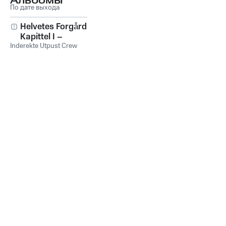
Альбомы
По дате выхода
Helvetes Forgård –
Kapittel I –
Inderekte Utpust Crew
Avdeling Alfa