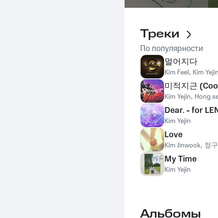
Треки
По популярности
멀어지다
Kim Feel
,
Kim Yeji
미적지근 (Cool
Kim Yejin
,
Hong s
Dear. - for LE
Kim Yejin
Love
Kim Jinwook
,
정구
My Time
Kim Yejin
Альбомы