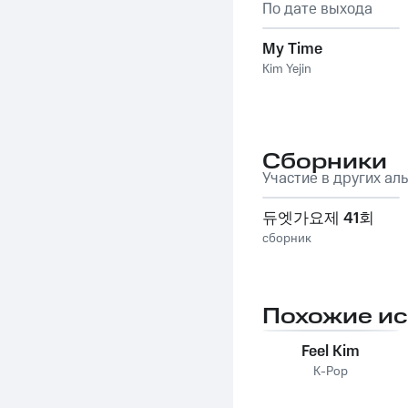
По дате выхода
My Time
Kim Yejin
Сборники
Участие в других ал
듀엣가요제 41회
сборник
Похожие и
Feel Kim
K-Pop