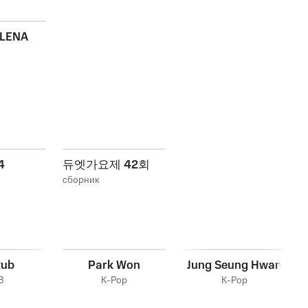
r LENA
4
듀엣가요제 42회
сборник
tub
Park Won
Jung Seung Hwan
B
K-Pop
K-Pop