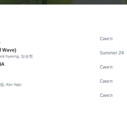
Сингл
n
 Wave)
Summer 24
eok hyeong
,
임승현
NA
Сингл
Сингл
범
,
Kim Yejin
Сингл