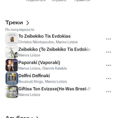
Поделиться
Слушать
Нравится
Треки
По популярности
To Zeibekiko Tis Evdokias
Christos Nikolopoulos
,
Manos Loizos
Zeibekiko (To Zeibekiko Tis Evdokias) (From "Ev
Manos Loizos
Paporaki (Vaporaki)
Manos Loizos
,
Giannis Kalatzis
Delfini Delfinaki
Bouzouki Kings
,
Manos Loizos
Giftisa Ton Evizaxe(He Was Brest-Fed By A Gipsy
Manos Loizos