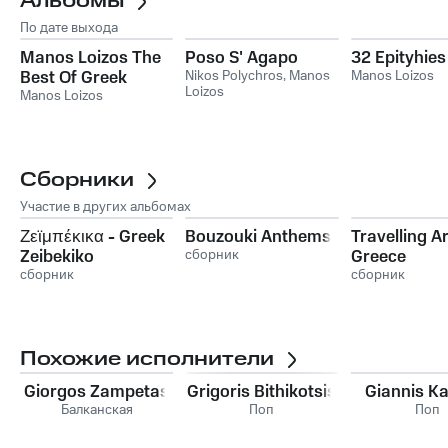
Альбомы
По дате выхода
Manos Loizos The
Poso S' Agapo
32 Epityhies
Best Of Greek
Nikos Polychros
,
Manos
Manos Loizos
Loizos
Composer 2
Manos Loizos
Сборники
Участие в других альбомах
Ζεϊμπέκικα - Greek
Bouzouki Anthems
Travelling 
Zeibekiko
сборник
Greece
сборник
сборник
Похожие исполнители
Giorgos Zampetas
Grigoris Bithikotsis
Giannis Ka
Балканская
Поп
Поп