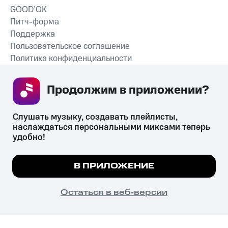
GOOD’OK
Питч-форма
Поддержка
Пользовательское соглашение
Политика конфиденциальности
Рекомендательные технологии
Продолжим в приложении? 
СКАЧАТЬ ПРИЛОЖЕНИЕ
Слушать музыку, создавать плейлисты, 
наслаждаться персональными миксами теперь 
удобно!
Незаконное потребление наркотических средств,
психотропных веществ, их аналогов причиняет вред здоровью,
Мы используем куки, чтобы на сайте все
В ПРИЛОЖЕНИЕ
их незаконный оборот запрещён и влечёт установленную
работало.
Подробнее
законодательством ответственность.
© 2026 ООО «КИОН».
ПОНЯТНО
Остаться в веб-версии
Все права защищены
18+
Главная
В приложение
Избранное