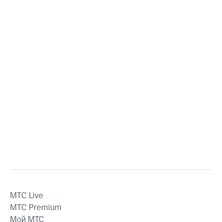
MTС Live
MTС Premium
Мой МТС